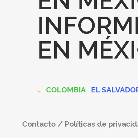
EN MÉX
INFORME
EN MÉX
IVIA
BRASIL
COLOMBIA
EL SALVA
Contacto
/
Políticas de privaci